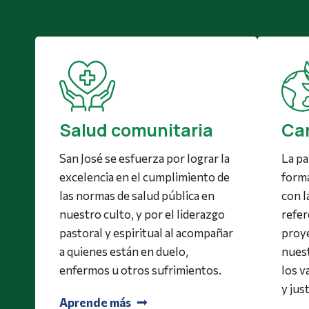
Car
Salud comunitaria
La pa
San José se esfuerza por lograr la
forma
excelencia en el cumplimiento de
con l
las normas de salud pública en
refer
nuestro culto, y por el liderazgo
proye
pastoral y espiritual al acompañar
nuest
a quienes están en duelo,
los v
enfermos u otros sufrimientos.
y just
Aprende más