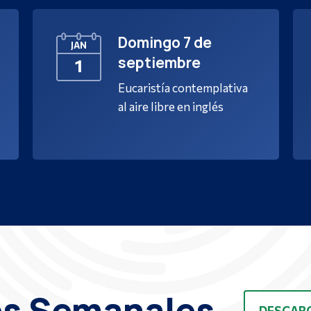
Domingo 7 de
JAN
septiembre
1
Eucaristía contemplativa
al aire libre en inglés
es Semanales
DESCARG