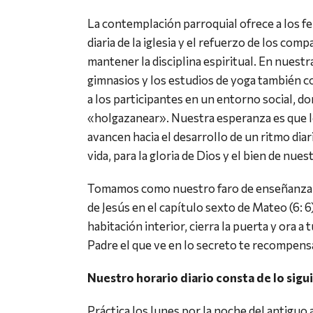
La contemplación parroquial ofrece a los fel
diaria de la iglesia y el refuerzo de los com
mantener la disciplina espiritual. En nuestr
gimnasios y los estudios de yoga también c
a los participantes en un entorno social, don
«holgazanear». Nuestra esperanza es que l
avancen hacia el desarrollo de un ritmo diari
vida, para la gloria de Dios y el bien de nues
Tomamos como nuestro faro de enseñanza e
de Jesús en el capítulo sexto de Mateo (6: 6
habitación interior, cierra la puerta y ora a 
Padre el que ve en lo secreto te recompensa
Nuestro horario diario consta de lo sigu
Práctica los lunes por la noche del antiguo a