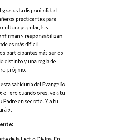
igreses la disponibilidad
pañeros practicantes para
a cultura popular, los
onfirman y responsabilizan
de es más difícil
os participantes más serios
o distinto y una regla de
tro prójimo.
sta sabiduría del Evangelio
): «Pero cuando ores, ve a tu
tu Padre en secreto. Y a tu
rá «.
iente:
rte de la Lectio Divina. En