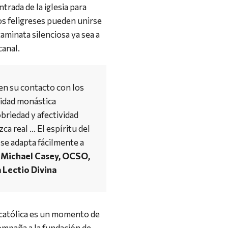
ntrada de la iglesia para
os feligreses pueden unirse
aminata silenciosa ya sea a
canal.
en su contacto con los
lidad monástica
briedad y afectividad
zca real … El espíritu del
se adapta fácilmente a
. Michael Casey, OCSO,
a Lectio Divina
 católica es un momento de
ompaña a la fundación de