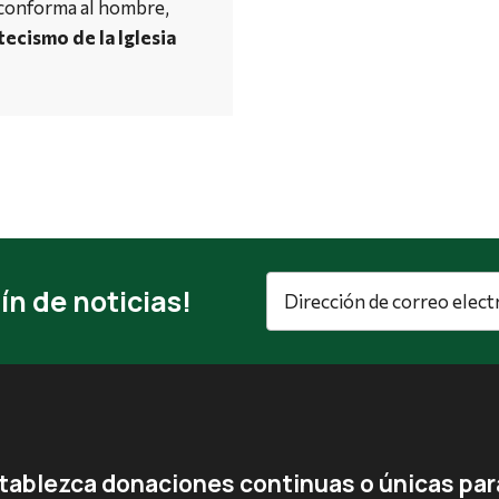
 conforma al hombre,
tecismo de la Iglesia
Dirección
ín de noticias!
de
correo
electrónico
*
tablezca donaciones continuas o únicas para