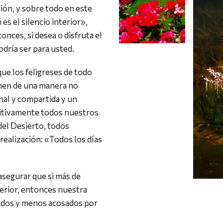
ión, y sobre todo en este
es el silencio interior»,
onces, si desea o disfruta el
odría ser para usted.
ue los feligreses de todo
nen de una manera no
nal y compartida y un
ositivamente todos nuestros
el Desierto, todos
realización: «Todos los días
asegurar que si más de
erior, entonces nuestra
ndos y menos acosados por