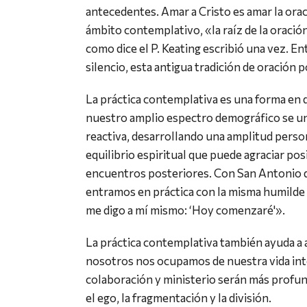
antecedentes. Amar a Cristo es amar la orac
ámbito contemplativo, «la raíz de la oración 
como dice el P. Keating escribió una vez. Ent
silencio, esta antigua tradición de oración p
La práctica contemplativa es una forma en q
nuestro amplio espectro demográfico se u
reactiva, desarrollando una amplitud perso
equilibrio espiritual que puede agraciar p
encuentros posteriores. Con San Antonio d
entramos en práctica con la misma humilde 
me digo a mí mismo: ‘Hoy comenzaré'».
La práctica contemplativa también ayuda a 
nosotros nos ocupamos de nuestra vida int
colaboración y ministerio serán más profu
el ego, la fragmentación y la división.