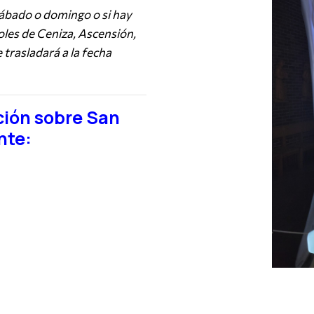
sábado o domingo o si hay
coles de Ceniza, Ascensión,
 trasladará a la fecha
ción sobre San
nte: