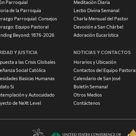
ión Parroquial
Meditación Diaria
toria de la Parroquia
Lectio Divina Semanal
erazgo Parroquial: Consejos
Charla Mensual del Pastor
erazgo: Equipo Pastoral
Devoción a San Chárbel
nding Beyond: 1876-2026
Adoración Eucarística
IDAD Y JUSTICIA
NOTICIAS Y CONTACTOS
puesta a las Crisis Globales
Horarios y Ubicación
eñanza Social Católica
Contactos del Equipo Pastora
esidades Basicas Humanas
Calendario de San José
dato Si
Boletín Semanal
templación y Autocuidado
Otros Medios
yecto de NeXt Level
Contáctenos