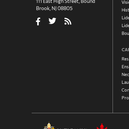
111 East High Street, Bound
Vis
Brook, NJ 08805
His
Lid
Lid
Bou
CAR
Res
Ens
Nec
Lau
Con
Pro