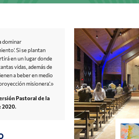
a dominar
ento’. Si se plantan
rtirá en un lugar donde
tantas vidas, además de
vienen a beber en medio
proyección misionera’.»
ersión Pastoral de la
e 2020.
o