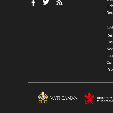
Lid
Bou
CAR
Res
Ens
Nec
Lau
Con
Pro