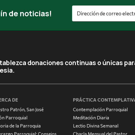
Dirección
ín de noticias!
de
correo
electrónico
*
tablezca donaciones continuas o únicas para
lesia.
ERCA DE
PRÁCTICA CONTEMPLATIV
stro Patrón, San José
Contemplación Parroquial
ión Parroquial
Meditación Diaria
toria de la Parroquia
Lectio Divina Semanal
erazgo Parroquial: Consejos
Charla Mensual del Pastor