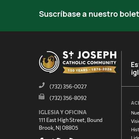
Suscríbase a nuestro bolet
Es
ig
(732) 356-0027
(732) 356-8092
AC
IGLESIA Y OFICINA
Nue
111 East High Street, Bound
Vis
Brook, NJ 08805
His
Lid