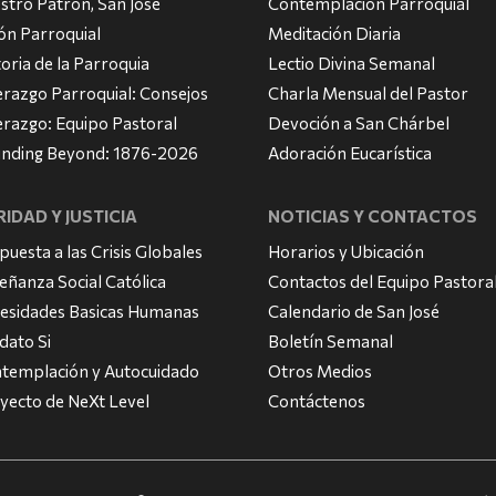
stro Patrón, San José
Contemplación Parroquial
ión Parroquial
Meditación Diaria
toria de la Parroquia
Lectio Divina Semanal
erazgo Parroquial: Consejos
Charla Mensual del Pastor
erazgo: Equipo Pastoral
Devoción a San Chárbel
nding Beyond: 1876-2026
Adoración Eucarística
IDAD Y JUSTICIA
NOTICIAS Y CONTACTOS
puesta a las Crisis Globales
Horarios y Ubicación
eñanza Social Católica
Contactos del Equipo Pastora
esidades Basicas Humanas
Calendario de San José
dato Si
Boletín Semanal
templación y Autocuidado
Otros Medios
yecto de NeXt Level
Contáctenos