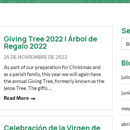
Se
Giving Tree 2022 | Árbol de
Bus
Regalo 2022
25 DE NOVIEMBRE DE 2022
Bl
As part of our preparation for Christmas and
as a parish family, this year we will again have
jul
the annual Giving Tree, formerly known as the
Jesse Tree. The gifts ...
jun
Read More
may
abr
Celebración de la Virgen de