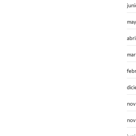
jun
may
abr
mar
feb
dic
nov
nov