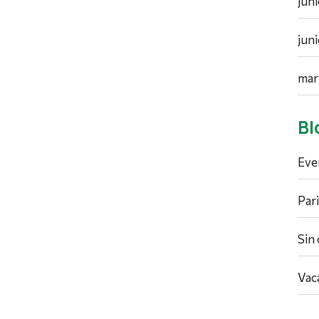
jun
jun
mar
Bl
Eve
Par
Sin
Vac