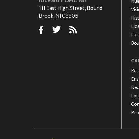
IGLESIA Y OFICINA
Nue
111 East High Street, Bound
Vis
Brook, NJ 08805
His
Lid
Lid
Bou
CAR
Res
Ens
Nec
Lau
Con
Pro