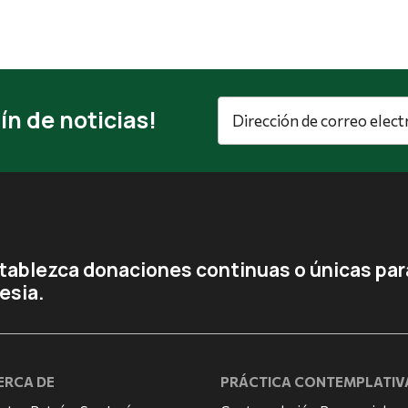
Dirección
ín de noticias!
de
correo
electrónico
*
tablezca donaciones continuas o únicas para
lesia.
ERCA DE
PRÁCTICA CONTEMPLATIV