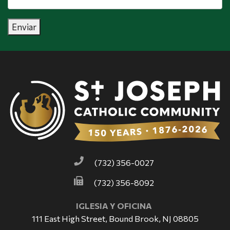
correo
electrónico
*
Enviar
(732) 356-0027
(732) 356-8092
IGLESIA Y OFICINA
111 East High Street, Bound Brook, NJ 08805