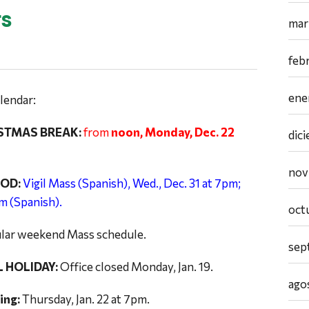
rs
mar
feb
ene
lendar:
ISTMAS BREAK:
from
noon, Monday, Dec. 22
dic
nov
OD:
Vigil Mass (Spanish), Wed., Dec. 31 at 7pm;
m (Spanish).
oct
ar weekend Mass schedule.
sep
L HOLIDAY:
Office closed Monday, Jan. 19.
ago
ing:
Thursday, Jan. 22 at 7pm.