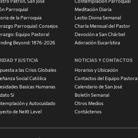
stro Patrón, San José
Contemplación Parroquial
ión Parroquial
Meditación Diaria
toria de la Parroquia
Lectio Divina Semanal
erazgo Parroquial: Consejos
Charla Mensual del Pastor
erazgo: Equipo Pastoral
Devoción a San Chárbel
nding Beyond: 1876-2026
Adoración Eucarística
IDAD Y JUSTICIA
NOTICIAS Y CONTACTOS
puesta a las Crisis Globales
Horarios y Ubicación
eñanza Social Católica
Contactos del Equipo Pastora
esidades Basicas Humanas
Calendario de San José
dato Si
Boletín Semanal
templación y Autocuidado
Otros Medios
yecto de NeXt Level
Contáctenos