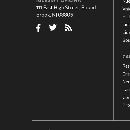
IGLESIA Y OFICINA
Nue
111 East High Street, Bound
Vis
Brook, NJ 08805
His
Lid
Lid
Bou
CAR
Res
Ens
Nec
Lau
Con
Pro