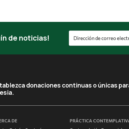
Dirección
ín de noticias!
de
correo
electrónico
*
tablezca donaciones continuas o únicas para
lesia.
ERCA DE
PRÁCTICA CONTEMPLATIV