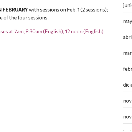
jun
N FEBRUARY
with sessions on Feb. 1 (2 sessions);
e of the four sessions.
may
es at 7am, 8:30am (English); 12 noon (English);
abr
mar
feb
dic
nov
nov