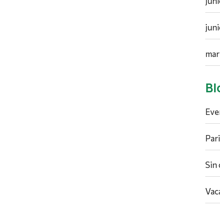
jun
jun
mar
Bl
Eve
Par
Sin
Vac