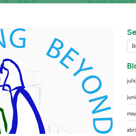
Se
Bus
Bl
jul
jun
may
abr