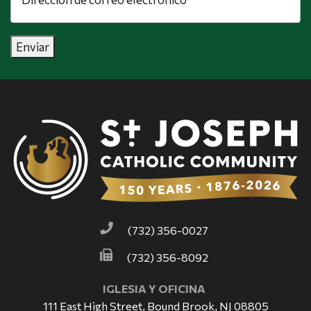
correo
electrónico
*
Enviar
(732) 356-0027
(732) 356-8092
IGLESIA Y OFICINA
111 East High Street, Bound Brook, NJ 08805